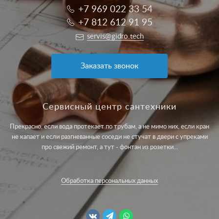
+7 969 022 33 54
+7 812 612 91 95
servis@gidro.tech
Заказать звонок
Сервисный центр сантехники
Прекрасно, если вода протекает по трубам, а не мимо них, если кран
не капает и если разгневанные соседи не стучат в двери с упреками
про свежий ремонт, а тут - фонтан из розетки...
Обработка персональных данных